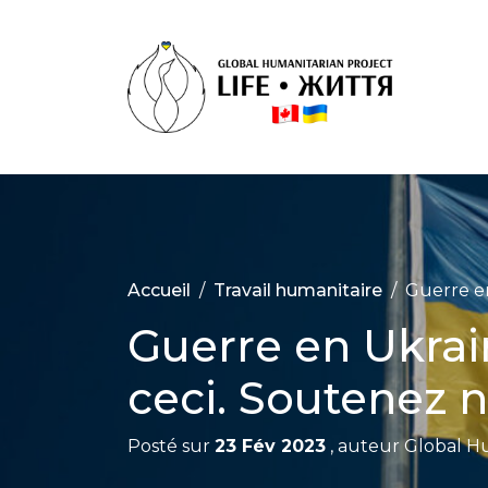
Skip
to
content
Proj
Huma
Inte
‘Life’
Accueil
Travail humanitaire
Guerre en
Guerre en Ukrain
ceci. Soutenez n
Posté sur
23 Fév 2023
, auteur
Global Hu