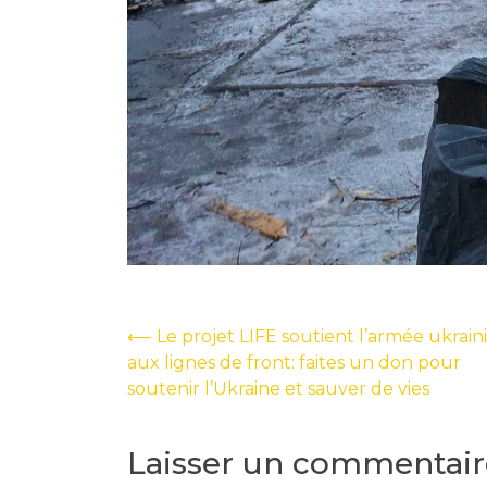
Navigation
⟵
Le projet LIFE soutient l’armée ukrai
aux lignes de front: faites un don pour
de
soutenir l’Ukraine et sauver de vies
l’article
Laisser un commentair