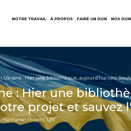
NOTRE TRAVAIL
À PROPOS
FAIRE UN DON
NOS DON
et
nitaire
rnational
 Ukraine : Hier une bibliothèque, aujourd’hui ceci. Sout
e : Hier une biblioth
otre projet et sauvez 
manitarian Project ‘Life’