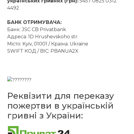
українських гривнях (грн):
5457 0825 0312
4492
БАНК ОТРИМУВАЧА:
Банк: JSC CB Privatbank
Адреса: 1D Hrushevskoho str.
Мiсто: Kyiv, 01001 / Країна: Ukraine
SWIFT КОД / BIC: PBANUA2X
Реквізити для переказу
пожертви в українській
гривні з України: