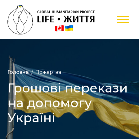
Skip
to
content
Міжнарод
гуманітар
проєкт
‘’Життя’’
Головна
Пожертва
Грошові перекази
на допомогу
Україні