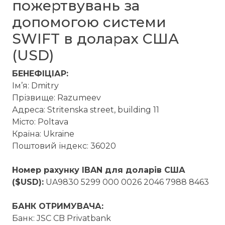
пожертвувань за
допомогою системи
SWIFT в доларах США
(USD)
БЕНЕФІЦІАР:
Ім’я: Dmitry
Прізвище: Razumeev
Адреса: Stritenska street, building 11
Мiсто: Poltava
Країна: Ukraine
Поштовий індекс: 36020
Номер рахунку IBAN для доларів США
($USD):
UA9830 5299 000 0026 2046 7988 8463
БАНК ОТРИМУВАЧА:
Банк: JSC CB Privatbank