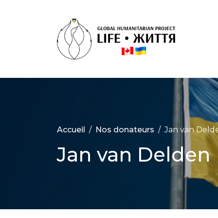
Skip
to
content
Proj
Huma
Inte
‘Life’
Accueil
Nos donateurs
Jan van Deld
Jan van Delden