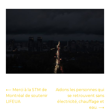
Navigation
⟵
Merci à la STM de
Aidons les personnes qui
Montréal de soutenir
se retrouvent sans
de
LIFEUA
électricité, chauffage et
l’article
eau.
⟶