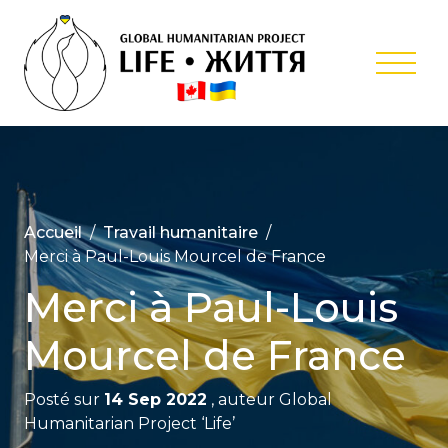
Skip
to
content
Projet
Humanitair
Internation
‘Life’
Accueil
Travail humanitaire
Merci à Paul-Louis Mourcel de France
Merci à Paul-Louis
Mourcel de France
Posté sur
14 Sep 2022
, auteur
Global
Humanitarian Project ‘Life’