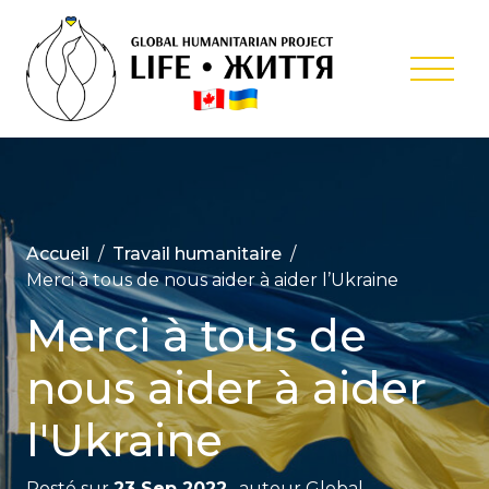
Skip
to
content
Projet
Humanitair
Internation
‘Life’
Accueil
Travail humanitaire
Merci à tous de nous aider à aider l’Ukraine
Merci à tous de
nous aider à aider
l'Ukraine
Posté sur
23 Sep 2022
, auteur
Global