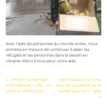
Avec l’aide de personnes du monde entier, nous
sommes en mesure de continuer à aider les
réfugiés et les personnes dans le besoin en
Ukraine. Merci à tous pour votre aide.
Navigation
⟵
Projet Humanitaire
Merci beaucoup à nos
International « LIFE » en
amis du Canada et de la
de
Ukraine (21.09.2022)
Suède pour leur l’aide
l’article
⟶