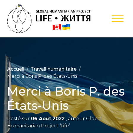
Skip
to
content
Projet
Humanitair
Internation
‘Life’
Accueil
Travail humanitaire
Merci à Boris P. des États-Unis
Merci à Boris P. des
États-Unis
Posté sur
06 Août 2022
, auteur
Global
Humanitarian Project ‘Life’