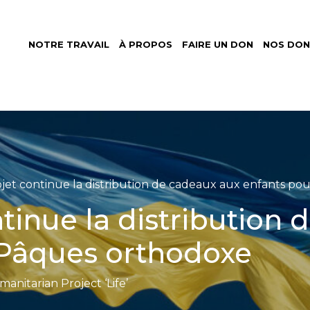
NOTRE TRAVAIL
À PROPOS
FAIRE UN DON
NOS DON
et
nitaire
rnational
jet continue la distribution de cadeaux aux enfants po
tinue la distribution
 Pâques orthodoxe
anitarian Project ‘Life’