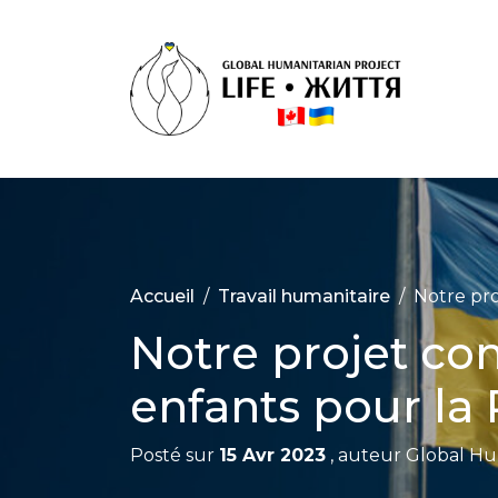
Skip
to
content
Proj
Huma
Inte
‘Life’
Accueil
Travail humanitaire
Notre pro
Notre projet con
enfants pour la
Posté sur
15 Avr 2023
, auteur
Global Hum