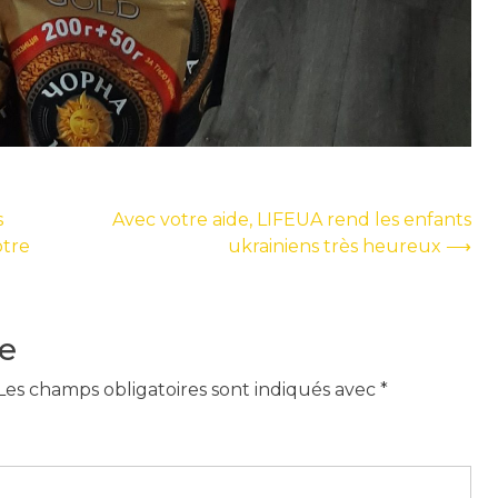
s
Avec votre aide, LIFEUA rend les enfants
otre
ukrainiens très heureux
⟶
e
Les champs obligatoires sont indiqués avec
*