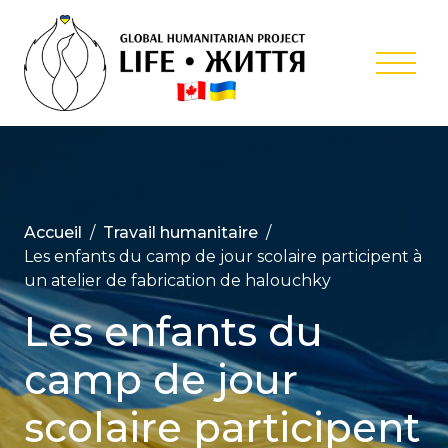
Skip
to
content
Projet
Humanitair
Internation
‘Life’
Accueil
Travail humanitaire
Les enfants du camp de jour scolaire participent à
un atelier de fabrication de halouchky
Les enfants du
camp de jour
scolaire participent